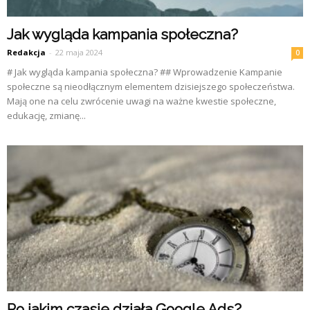
Jak wygląda kampania społeczna?
Redakcja
-
22 maja 2024
0
# Jak wygląda kampania społeczna? ## Wprowadzenie Kampanie
społeczne są nieodłącznym elementem dzisiejszego społeczeństwa.
Mają one na celu zwrócenie uwagi na ważne kwestie społeczne,
edukację, zmianę...
Po jakim czasie działa Google Ads?