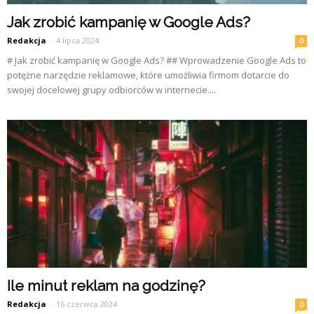
Jak zrobić kampanię w Google Ads?
Redakcja
-
4 lipca 2024
0
# Jak zrobić kampanię w Google Ads? ## Wprowadzenie Google Ads to
potężne narzędzie reklamowe, które umożliwia firmom dotarcie do
swojej docelowej grupy odbiorców w internecie....
Ile minut reklam na godzinę?
Redakcja
-
16 czerwca 2024
0