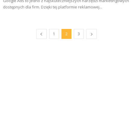
Google Ads to jedno z najskuteczniejszych narzędzi marketingowych
dostępnych dla firm. Dzięki tej platformie reklamowej...
1
2
3