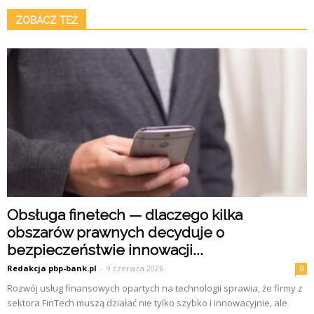
ZOBACZ TEŻ
Obsługa finetech — dlaczego kilka
obszarów prawnych decyduje o
bezpieczeństwie innowacji...
Redakcja pbp-bank.pl
-
9 czerwca 2026
0
Rozwój usług finansowych opartych na technologii sprawia, że firmy z
sektora FinTech muszą działać nie tylko szybko i innowacyjnie, ale