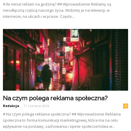
# Ile minut reklam na godzinę? ## Wprowadzenie Reklamy są
nieodłączną częścią naszego życia. Widzimy je na telewizji, w
internecie, na ulicach i w prasie. Często...
Na czym polega reklama społeczna?
Redakcja
-
11 czerwca 2024
0
# Na czym polega reklama społeczna? ## Wprowadzenie Reklama
społeczna to forma komunikacji marketingowej, która ma na celu
wpływanie na postawy, zachowania i opinie społeczeństwa w...