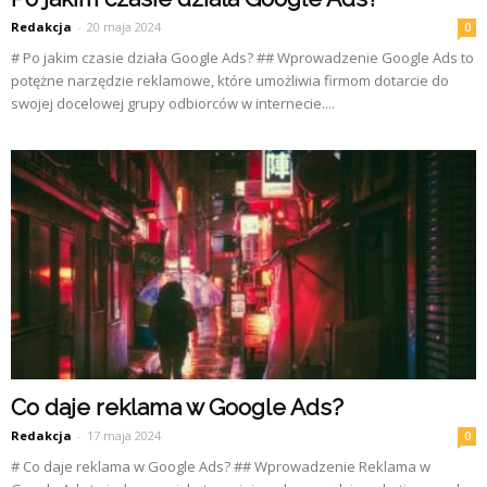
Redakcja
-
20 maja 2024
0
# Po jakim czasie działa Google Ads? ## Wprowadzenie Google Ads to
potężne narzędzie reklamowe, które umożliwia firmom dotarcie do
swojej docelowej grupy odbiorców w internecie....
Co daje reklama w Google Ads?
Redakcja
-
17 maja 2024
0
# Co daje reklama w Google Ads? ## Wprowadzenie Reklama w