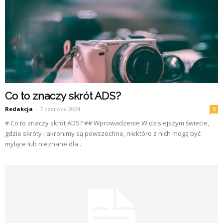
Co to znaczy skrót ADS?
Redakcja
-
7 czerwca 2024
0
# Co to znaczy skrót ADS? ## Wprowadzenie W dzisiejszym świecie,
gdzie skróty i akronimy są powszechne, niektóre z nich mogą być
mylące lub nieznane dla...