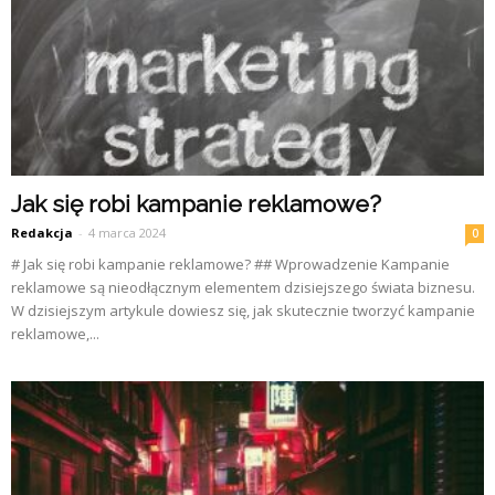
Jak się robi kampanie reklamowe?
Redakcja
-
4 marca 2024
0
# Jak się robi kampanie reklamowe? ## Wprowadzenie Kampanie
reklamowe są nieodłącznym elementem dzisiejszego świata biznesu.
W dzisiejszym artykule dowiesz się, jak skutecznie tworzyć kampanie
reklamowe,...