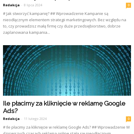
Redakcja
-
8 lipca 2024
0
# Jak stworzyć kampanię? ## Wprowadzenie Kampanie są
nieodłącznym elementem strategii marketingowych. Bez względu na
to, czy prowadzisz małą firmę czy duże przedsiębiorstwo, dobrze
zaplanowana kampania...
Ile płacimy za kliknięcie w reklamę Google
Ads?
Redakcja
-
11 lutego 2024
0
# Ile płacimy za kliknięcie w reklamę Google Ads? ## Wprowadzenie W
dzisiejszych czasach reklama online stała się nieodłącznym