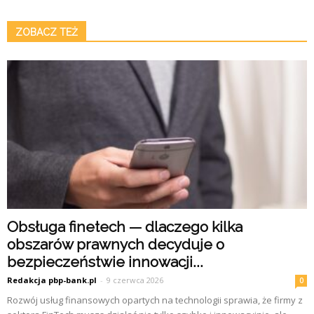
ZOBACZ TEŻ
Obsługa finetech — dlaczego kilka
obszarów prawnych decyduje o
bezpieczeństwie innowacji...
Redakcja pbp-bank.pl
-
9 czerwca 2026
0
Rozwój usług finansowych opartych na technologii sprawia, że firmy z