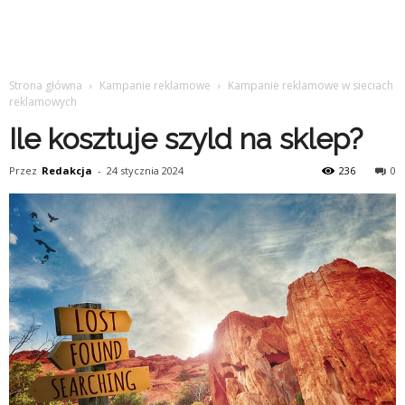
Strona główna
Kampanie reklamowe
Kampanie reklamowe w sieciach
reklamowych
Ile kosztuje szyld na sklep?
Przez
Redakcja
-
24 stycznia 2024
236
0