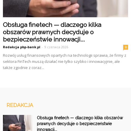
Obsługa finetech — dlaczego kilka
obszarów prawnych decyduje o
bezpieczeństwie innowacji...
Redakcja pbp-bank.pl
-
9 czerwca 2026
0
Rozwój usług finansowych opartych na technologii sprawia, że firmy z
sektora FinTech muszą działać nie tylko szybko i innowacyjnie, ale
także zgodnie z coraz...
REDAKCJA
Obsługa finetech — dlaczego kilka obszarów
prawnych decyduje o bezpieczeństwie
innowacji...