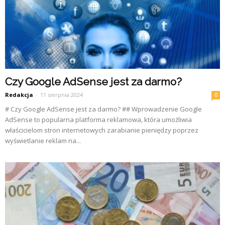
Czy Google AdSense jest za darmo?
Redakcja
-
11 sierpnia 2024
0
# Czy Google AdSense jest za darmo? ## Wprowadzenie Google
AdSense to popularna platforma reklamowa, która umożliwia
właścicielom stron internetowych zarabianie pieniędzy poprzez
wyświetlanie reklam na...