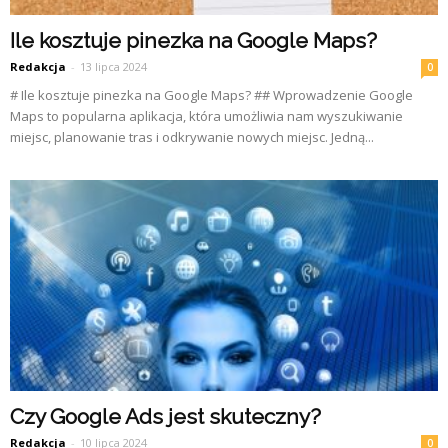
Ile kosztuje pinezka na Google Maps?
Redakcja
-
13 lipca 2024
0
# Ile kosztuje pinezka na Google Maps? ## Wprowadzenie Google
Maps to popularna aplikacja, która umożliwia nam wyszukiwanie
miejsc, planowanie tras i odkrywanie nowych miejsc. Jedną...
Czy Google Ads jest skuteczny?
Redakcja
-
10 lipca 2024
0