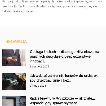
Rozwój usług finansowych opartych na technologii sprawia, że firmy z
sektora FinTech muszą działać nie tylko szybko i innowacyjnie, ale
także zgodnie z coraz...
REDAKCJA
Obsługa finetech — dlaczego kilka obszarów
prawnych decyduje o bezpieczeństwie
innowacji...
9 czerwca 2026
Jak wybrać zamienniki tonerów do drukarek,
aby drukować taniej i bez...
27 maja 2026
Radca Prawny w Wyszkowie — jak znaleźć
wsparcie, gdy sprawa wymaga...