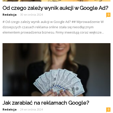
Od czego zależy wynik aukcji w Google Ad?
Redakcja
-
30 września 2024
0
# Od czego zależy wynik aukcji w Google Ad? ## Wprowadzenie W
dzisiejszych czasach reklama online stała się nieodłącznym
elementem prowadzenia biznesu. Firmy inwestują coraz większe...
Jak zarabiać na reklamach Google?
Redakcja
-
24 września 2024
0