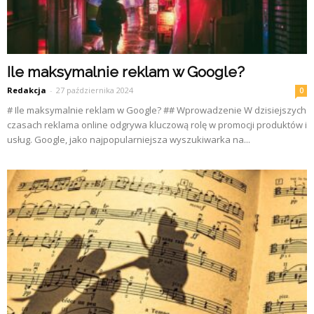
Ile maksymalnie reklam w Google?
Redakcja
-
27 października 2024
0
# Ile maksymalnie reklam w Google? ## Wprowadzenie W dzisiejszych
czasach reklama online odgrywa kluczową rolę w promocji produktów i
usług. Google, jako najpopularniejsza wyszukiwarka na...