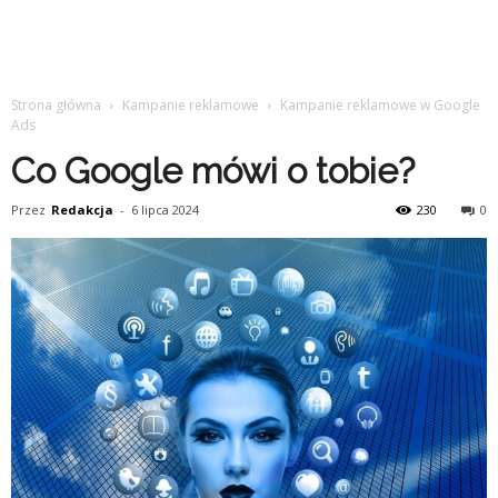
Strona główna
Kampanie reklamowe
Kampanie reklamowe w Google
Ads
Co Google mówi o tobie?
Przez
Redakcja
-
6 lipca 2024
230
0