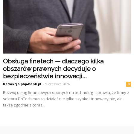
Obsługa finetech — dlaczego kilka
obszarów prawnych decyduje o
bezpieczeństwie innowacji...
Redakcja pbp-bank.pl
-
9 czerwca 2026
0
Rozwój usług finansowych opartych na technologii sprawia, że firmy z
sektora FinTech muszą działać nie tylko szybko i innowacyjnie, ale
także zgodnie z coraz...