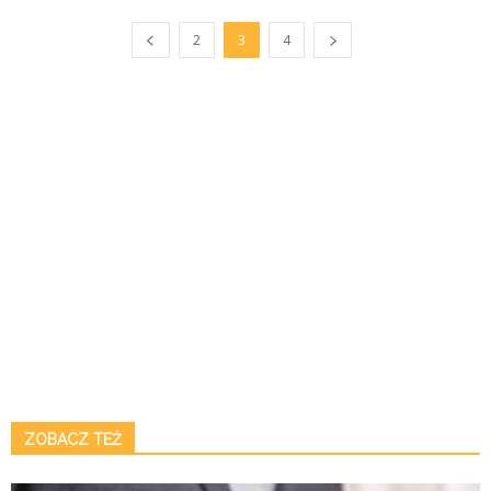
2
3
4
ZOBACZ TEŻ