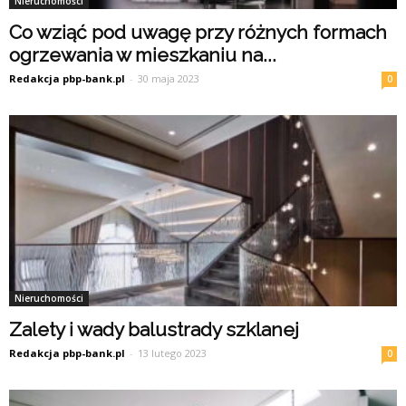
Nieruchomości
Co wziąć pod uwagę przy różnych formach
ogrzewania w mieszkaniu na...
Redakcja pbp-bank.pl
-
30 maja 2023
0
Nieruchomości
Zalety i wady balustrady szklanej
Redakcja pbp-bank.pl
-
13 lutego 2023
0