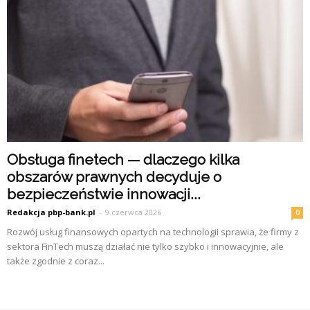
Obsługa finetech — dlaczego kilka
obszarów prawnych decyduje o
bezpieczeństwie innowacji...
Redakcja pbp-bank.pl
-
9 czerwca 2026
0
Rozwój usług finansowych opartych na technologii sprawia, że firmy z
sektora FinTech muszą działać nie tylko szybko i innowacyjnie, ale
także zgodnie z coraz...